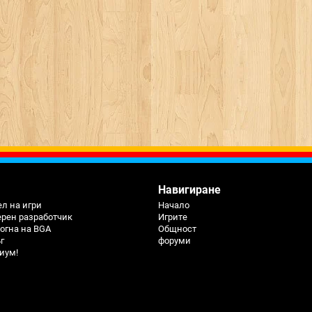
Навигиране
л на игри
Начало
ерен разработчик
Игрите
огна на BGA
Общност
г
форуми
иум!