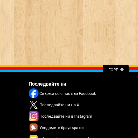
ГОРЕ
Последвайте ни
Свържи се с нас във Facebook
Последвайте ни на X
Последвайте ни в Instagram
Уведомете браузъра си