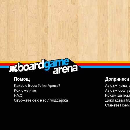
Помощ
Допринеси
Какво е Борд Гейм Арена?
Аз съм издате
Кои сме ние
Аз съм софту
F.A.Q.
Искам да пом
Свържете се с нас / поддържа
Докладвай бъ
Станете Прем