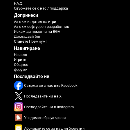
F.A.Q.
Свържете се с нас / поддържа
Допринеси
Аз съм издател на игри
Аз съм софтуерен разработчик
Искам да помогна на BGA
Докладвай бъг
Станете Премиум!
Навигиране
Начало
Игрите
Общност
форуми
Последвайте ни
Свържи се с нас във Facebook
Последвайте ни на X
Последвайте ни в Instagram
Уведомете браузъра си
Абонирайте се за нашия бюлетин