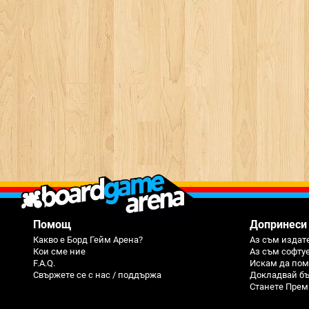
Помощ
Допринеси
Какво е Борд Гейм Арена?
Аз съм издате
Кои сме ние
Аз съм софту
F.A.Q.
Искам да пом
Свържете се с нас / поддържа
Докладвай бъ
Станете Прем