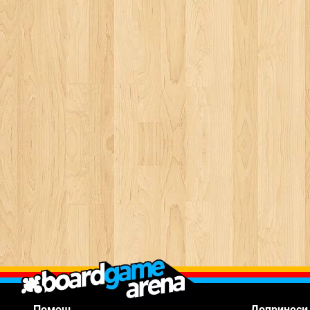
Помощ
Допринеси