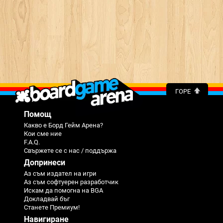
ГОРЕ
Помощ
Какво е Борд Гейм Арена?
Кои сме ние
F.A.Q.
Свържете се с нас / поддържа
Допринеси
Аз съм издател на игри
Аз съм софтуерен разработчик
Искам да помогна на BGA
Докладвай бъг
Станете Премиум!
Навигиране