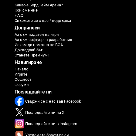
Какво е Борд Гейм Арена?
Кои сме ние
F.A.Q.
Свържете се с нас / поддържа
Допринеси
Аз съм издател на игри
Аз съм софтуерен разработчик
Искам да помогна на BGA
Докладвай бъг
Станете Премиум!
Навигиране
Начало
Игрите
Общност
форуми
Последвайте ни
Свържи се с нас във Facebook
Последвайте ни на X
Последвайте ни в Instagram
Уведомете браузъра си