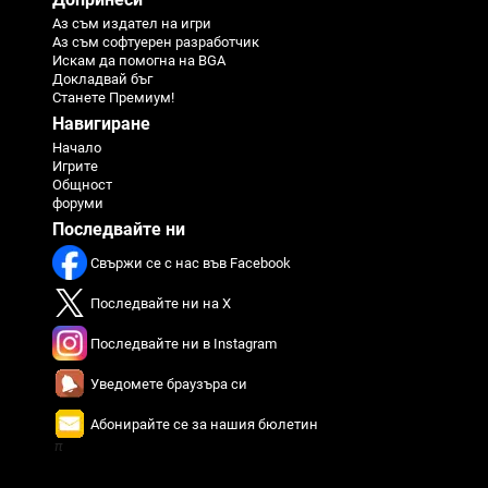
Аз съм издател на игри
Аз съм софтуерен разработчик
Искам да помогна на BGA
Докладвай бъг
Станете Премиум!
Навигиране
Начало
Игрите
Общност
форуми
Последвайте ни
Свържи се с нас във Facebook
Последвайте ни на X
Последвайте ни в Instagram
Уведомете браузъра си
Абонирайте се за нашия бюлетин
π