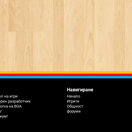
Навигиране
л на игри
Начало
ерен разработчик
Игрите
огна на BGA
Общност
г
форуми
иум!