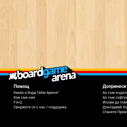
Помощ
Допринеси
Какво е Борд Гейм Арена?
Аз съм издате
Кои сме ние
Аз съм софту
F.A.Q.
Искам да пом
Свържете се с нас / поддържа
Докладвай бъ
Станете Прем