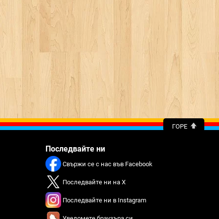
ГОРЕ
Последвайте ни
Свържи се с нас във Facebook
Последвайте ни на X
Последвайте ни в Instagram
Уведомете браузъра си