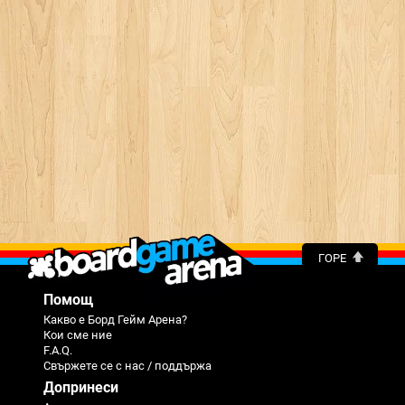
ГОРЕ
Помощ
Какво е Борд Гейм Арена?
Кои сме ние
F.A.Q.
Свържете се с нас / поддържа
Допринеси