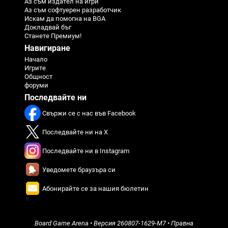
Аз съм издател на игри
Аз съм софтуерен разработчик
Искам да помогна на BGA
Докладвай бъг
Станете Премиум!
Навигиране
Начало
Игрите
Общност
форуми
Последвайте ни
Свържи се с нас във Facebook
Последвайте ни на X
Последвайте ни в Instagram
Уведомете браузъра си
Абонирайте се за нашия бюлетин
π
Board Game Arena
• Версия
260807-1629-M7
•
Правна