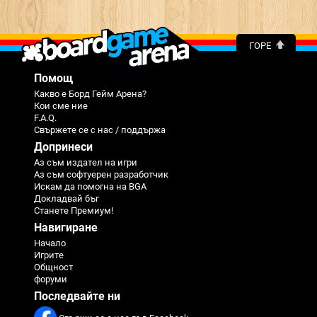
ГОРЕ
Помощ
Какво е Борд Гейм Арена?
Кои сме ние
F.A.Q.
Свържете се с нас / поддържа
Допринеси
Аз съм издател на игри
Аз съм софтуерен разработчик
Искам да помогна на BGA
Докладвай бъг
Станете Премиум!
Навигиране
Начало
Игрите
Общност
форуми
Последвайте ни