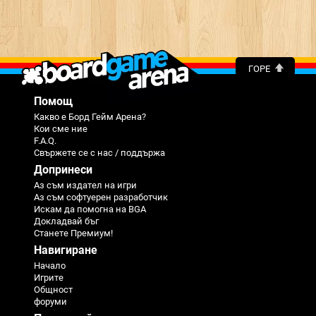
ГОРЕ
Помощ
Какво е Борд Гейм Арена?
Кои сме ние
F.A.Q.
Свържете се с нас / поддържа
Допринеси
Аз съм издател на игри
Аз съм софтуерен разработчик
Искам да помогна на BGA
Докладвай бъг
Станете Премиум!
Навигиране
Начало
Игрите
Общност
форуми