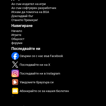
Аз съм издател на игри
Аз съм софтуерен разработчик
Искам да помогна на BGA
Докладвай бъг
Станете Премиум!
Навигиране
Начало
Игрите
Общност
форуми
Последвайте ни
Свържи се с нас във Facebook
Последвайте ни на X
Последвайте ни в Instagram
Уведомете браузъра си
Абонирайте се за нашия бюлетин
π