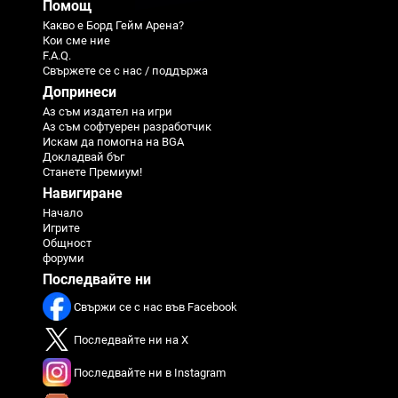
Помощ
Какво е Борд Гейм Арена?
Кои сме ние
F.A.Q.
Свържете се с нас / поддържа
Допринеси
Аз съм издател на игри
Аз съм софтуерен разработчик
Искам да помогна на BGA
Докладвай бъг
Станете Премиум!
Навигиране
Начало
Игрите
Общност
форуми
Последвайте ни
Свържи се с нас във Facebook
Последвайте ни на X
Последвайте ни в Instagram