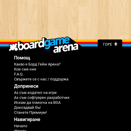
ГОРЕ
Помощ
Какво е Борд Гейм Арена?
Кои сме ние
F.A.Q.
Свържете се с нас / поддържа
Допринеси
Аз съм издател на игри
Аз съм софтуерен разработчик
Искам да помогна на BGA
Докладвай бъг
Станете Премиум!
Навигиране
Начало
Игрите