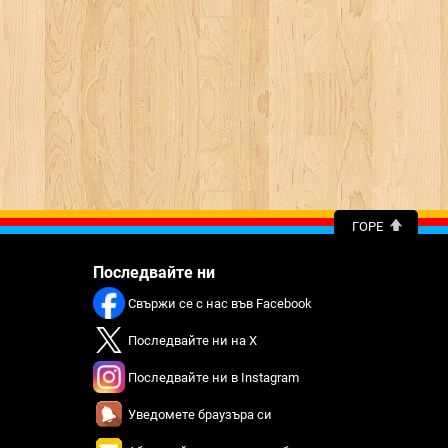
ГОРЕ
Последвайте ни
Свържи се с нас във Facebook
Последвайте ни на X
Последвайте ни в Instagram
Уведомете браузъра си