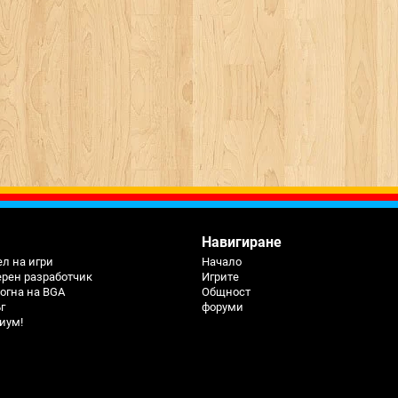
Навигиране
л на игри
Начало
ерен разработчик
Игрите
огна на BGA
Общност
г
форуми
иум!