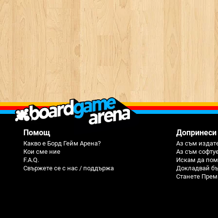
Помощ
Допринеси
Какво е Борд Гейм Арена?
Аз съм издате
Кои сме ние
Аз съм софту
F.A.Q.
Искам да пом
Свържете се с нас / поддържа
Докладвай бъ
Станете Прем