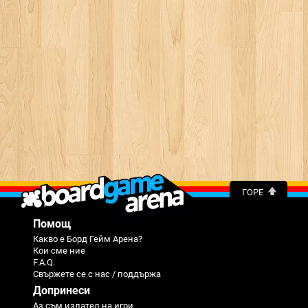
ГОРЕ
Помощ
Какво е Борд Гейм Арена?
Кои сме ние
F.A.Q.
Свържете се с нас / поддържа
Допринеси
Аз съм издател на игри