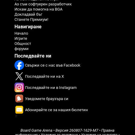
Аз съм софтуерен разработчик
Искам да помогна на BGA
Докладвай бъг
Станете Премиум!
Навигиране
Начало
Игрите
Общност
форуми
Последвайте ни
Свържи се с нас във Facebook
Последвайте ни на X
Последвайте ни в Instagram
Уведомете браузъра си
Абонирайте се за нашия бюлетин
π
Board Game Arena
• Версия
260807-1629-M7
•
Правна
информация
•
Условия за ползване
•
Условия на услугите
•